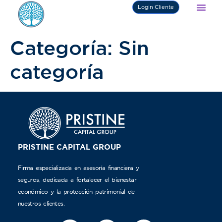
Login Cliente
Categoría:
Sin
categoría
PRISTINE CAPITAL GROUP
Firma especializada en asesoría financiera y
seguros, dedicada a fortalecer el bienestar
económico y la protección patrimonial de
nuestros clientes.